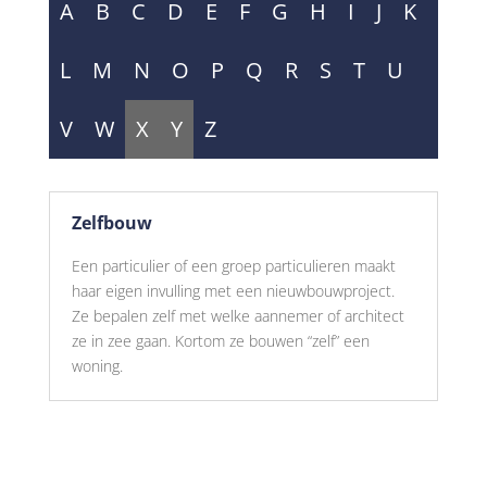
A
B
C
D
E
F
G
H
I
J
K
L
M
N
O
P
Q
R
S
T
U
V
W
X
Y
Z
Zelfbouw
Een particulier of een groep particulieren maakt
haar eigen invulling met een nieuwbouwproject.
Ze bepalen zelf met welke aannemer of architect
ze in zee gaan. Kortom ze bouwen “zelf” een
woning.