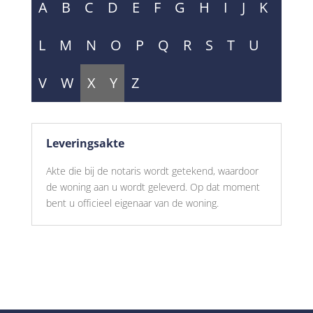
A
B
C
D
E
F
G
H
I
J
K
L
M
N
O
P
Q
R
S
T
U
V
W
X
Y
Z
Leveringsakte
Akte die bij de notaris wordt getekend, waardoor
de woning aan u wordt geleverd. Op dat moment
bent u officieel eigenaar van de woning.