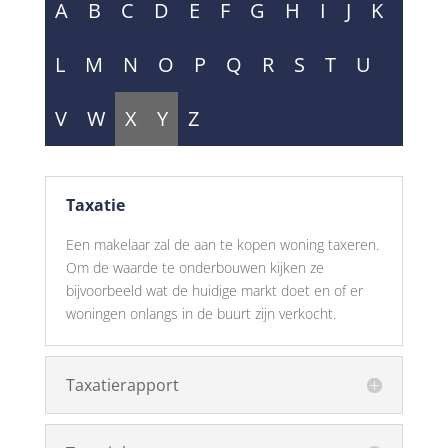
A
B
C
D
E
F
G
H
I
J
K
L
M
N
O
P
Q
R
S
T
U
V
W
X
Y
Z
Taxatie
Een makelaar zal de aan te kopen woning taxeren.
Om de waarde te onderbouwen kijken ze
bijvoorbeeld wat de huidige markt doet en of er
woningen onlangs in de buurt zijn verkocht.
Taxatierapport