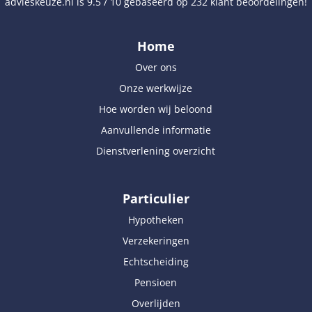
advieskeuze.nl
is
9.5
/
10
gebaseerd op
232
klant beoordelingen!
Home
Over ons
Onze werkwijze
Hoe worden wij beloond
Aanvullende informatie
Dienstverlening overzicht
Particulier
Hypotheken
Verzekeringen
Echtscheiding
Pensioen
Overlijden